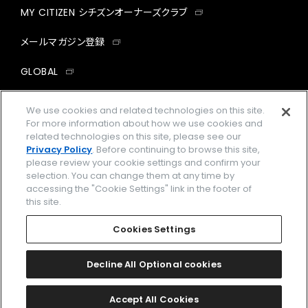
MY CITIZEN シチズンオーナーズクラブ
メールマガジン登録
GLOBAL
facebook
instagram
twitter
yout
We use cookies and related technologies on this site.
For more information about how we use cookies and
related technologies on this site, please see our
Privacy Policy
. Before continuing to browse this site,
please review your cookie settings and confirm your
企業情報
ご利用規約
selection. You can change them at any time by
accessing the "Cookie Settings" link in the footer of
プライバシーポリシー
Cookies Settings
this site.
特定商取引法に基づく表示
Cookies Settings
Amazon PayはAmazon.com, Inc.またはその関連会社の商標です。
楽天ペイは楽天株式会社の登録商標です。
Decline All Optional cookies
©
2026 CITIZEN WATCH CO., LTD.
Accept All Cookies