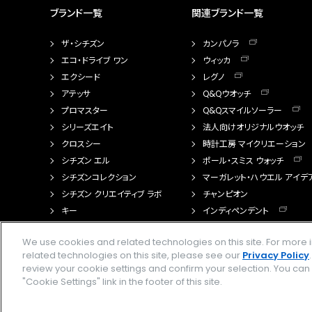
ブランド一覧
関連ブランド一覧
ザ・シチズン
カンパノラ
エコ・ドライブ ワン
ウィッカ
エクシード
レグノ
アテッサ
Q&Qウオッチ
プロマスター
Q&Qスマイルソーラー
シリーズエイト
法人向けオリジナルウオッチ
クロスシー
時計工房 マイクリエーション
シチズン エル
ポール・スミス ウォッチ
シチズンコレクション
マーガレット・ハウエル アイデ
シチズン クリエイティブ ラボ
チャンピオン
キー
インディペンデント
FTS（カスタマイズ腕時計）
We use cookies and related technologies on this site. For mor
related technologies on this site, please see our
Privacy Policy
review your cookie settings and confirm your selection. You ca
"Cookie Settings" link in the footer of this site.