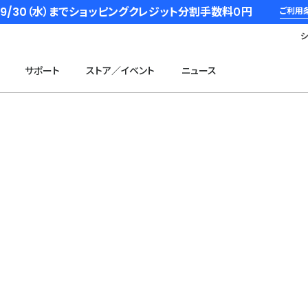
6/9/30（水）までショッピングクレジット分割手数料０円
ご利用
サポート
ストア／イベント
ニュース