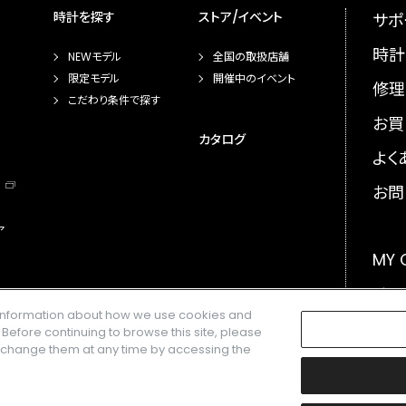
時計を探す
ストア/イベント
サポ
時計
NEWモデル
全国の取扱店舗
限定モデル
開催中のイベント
修理
こだわり条件で探す
お買
カタログ
よく
お問
ア
MY
メー
e information about how we use cookies and
GLO
. Before continuing to browse this site, please
n change them at any time by accessing the