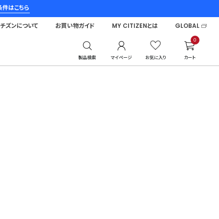
条件はこちら
シチズンについて
お買い物ガイド
MY CITIZENとは
GLOBAL
0
製品検索
マイページ
お気に入り
カート