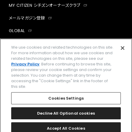
MY CITIZEN シチズンオーナーズクラブ
メールマガジン登録
GLOBAL
facebook
instagram
twitter
yout
We use cookies and related technologies on this site.
For more information about how we use cookies and
related technologies on this site, please see our
Privacy Policy
. Before continuing to browse this site,
please review your cookie settings and confirm your
企業情報
ご利用規約
selection. You can change them at any time by
accessing the "Cookie Settings" link in the footer of
プライバシーポリシー
Cookies Settings
this site.
特定商取引法に基づく表示
Cookies Settings
Amazon PayはAmazon.com, Inc.またはその関連会社の商標です。
楽天ペイは楽天株式会社の登録商標です。
Decline All Optional cookies
©
2026 CITIZEN WATCH CO., LTD.
Accept All Cookies