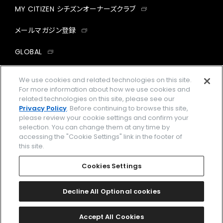
MY CITIZEN シチズンオーナーズクラブ
メールマガジン登録
GLOBAL
facebook
instagram
twitter
yout
We use cookies and related technologies on this site.
For more information about how we use cookies and
related technologies on this site, please see our
Privacy Policy
. Before continuing to browse this site,
please review your cookie settings and confirm your
企業情報
ご利用規約
selection. You can change them at any time by
accessing the "Cookie Settings" link in the footer of
プライバシーポリシー
Cookies Settings
this site.
特定商取引法に基づく表示
Cookies Settings
Amazon PayはAmazon.com, Inc.またはその関連会社の商標です。
楽天ペイは楽天株式会社の登録商標です。
Decline All Optional cookies
©
2026 CITIZEN WATCH CO., LTD.
Accept All Cookies