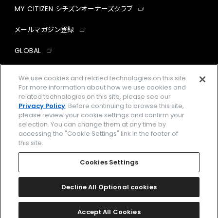
MY CITIZEN シチズンオーナーズクラブ
メールマガジン登録
GLOBAL
facebook
instagram
twitter
yout
We use cookies and related technologies on this site.
For more information about how we use cookies and
related technologies on this site, please see our
Privacy Policy
. Before continuing to browse this site,
please review your cookie settings and confirm your
企業情報
ご利用規約
selection. You can change them at any time by
accessing the "Cookie Settings" link in the footer of
プライバシーポリシー
Cookies Settings
this site.
特定商取引法に基づく表示
Cookies Settings
Amazon PayはAmazon.com, Inc.またはその関連会社の商標です。
楽天ペイは楽天株式会社の登録商標です。
Decline All Optional cookies
©
2026 CITIZEN WATCH CO., LTD.
Accept All Cookies