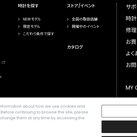
時計を探す
ストア/イベント
サポ
時計
NEWモデル
全国の取扱店舗
限定モデル
開催中のイベント
修理
こだわり条件で探す
お買
カタログ
よく
お問
ア
MY
メー
e information about how we use cookies and
GLO
. Before continuing to browse this site, please
n change them at any time by accessing the