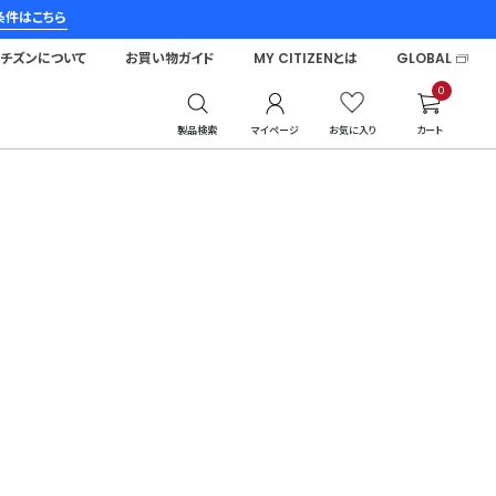
条件はこちら
シチズンについて
お買い物ガイド
MY CITIZENとは
GLOBAL
0
製品検索
マイページ
お気に入り
カート