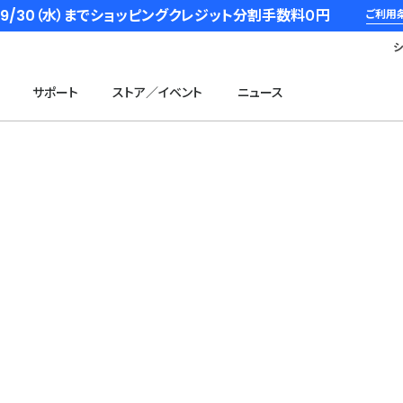
6/9/30（水）までショッピングクレジット分割手数料０円
ご利用
サポート
ストア／イベント
ニュース