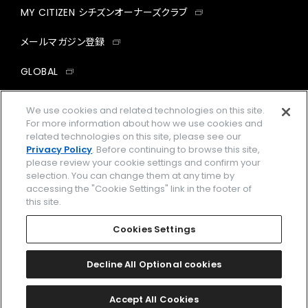
MY CITIZEN シチズンオーナーズクラブ
メールマガジン登録
GLOBAL
facebook
instagram
twitter
yout
We use cookies and related technologies on this site.
For more information about how we use cookies and
related technologies on this site, please see our
Privacy Policy
. Before continuing to browse this site,
please review your cookie settings and confirm your
企業情報
ご利用規約
selection. You can change them at any time by
accessing the "Cookie Settings" link in the footer of
プライバシーポリシー
Cookies Settings
this site.
特定商取引法に基づく表示
Cookies Settings
Amazon PayはAmazon.com, Inc.またはその関連会社の商標です。
楽天ペイは楽天株式会社の登録商標です。
Decline All Optional cookies
©
2026 CITIZEN WATCH CO., LTD.
Accept All Cookies