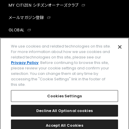
MY CITIZEN シチズンオーナーズクラブ
メールマガジン登録
GLOBAL
facebook
instagram
twitter
yout
We use cookies and related technologies on this site.
For more information about how we use cookies and
related technologies on this site, please see our
Privacy Policy
. Before continuing to browse this site,
please review your cookie settings and confirm your
企業情報
ご利用規約
selection. You can change them at any time by
accessing the "Cookie Settings" link in the footer of
プライバシーポリシー
Cookies Settings
this site.
特定商取引法に基づく表示
Cookies Settings
Amazon PayはAmazon.com, Inc.またはその関連会社の商標です。
楽天ペイは楽天株式会社の登録商標です。
Decline All Optional cookies
©
2026 CITIZEN WATCH CO., LTD.
Accept All Cookies