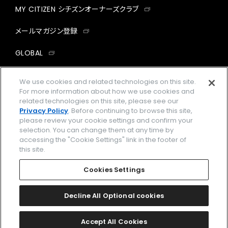
MY CITIZEN シチズンオーナーズクラブ
メールマガジン登録
GLOBAL
facebook
instagram
twitter
yout
We use cookies and related technologies on this site.
For more information about how we use cookies and
related technologies on this site, please see our
Privacy Policy
. Before continuing to browse this site,
please review your cookie settings and confirm your
企業情報
ご利用規約
selection. You can change them at any time by
accessing the "Cookie Settings" link in the footer of
プライバシーポリシー
Cookies Settings
this site.
特定商取引法に基づく表示
Cookies Settings
Amazon PayはAmazon.com, Inc.またはその関連会社の商標です。
楽天ペイは楽天株式会社の登録商標です。
Decline All Optional cookies
©
2026 CITIZEN WATCH CO., LTD.
Accept All Cookies