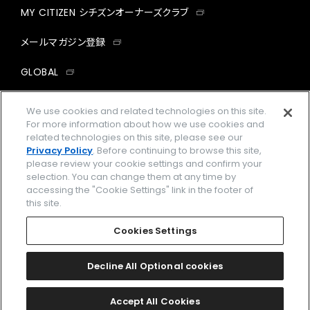
MY CITIZEN シチズンオーナーズクラブ
メールマガジン登録
GLOBAL
facebook
instagram
twitter
yout
We use cookies and related technologies on this site.
For more information about how we use cookies and
related technologies on this site, please see our
Privacy Policy
. Before continuing to browse this site,
please review your cookie settings and confirm your
企業情報
ご利用規約
selection. You can change them at any time by
accessing the "Cookie Settings" link in the footer of
プライバシーポリシー
Cookies Settings
this site.
特定商取引法に基づく表示
Cookies Settings
Amazon PayはAmazon.com, Inc.またはその関連会社の商標です。
楽天ペイは楽天株式会社の登録商標です。
Decline All Optional cookies
©
2026 CITIZEN WATCH CO., LTD.
Accept All Cookies