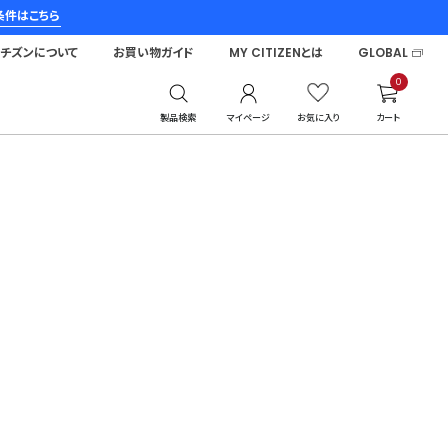
条件はこちら
シチズンについて
お買い物ガイド
MY CITIZENとは
GLOBAL
0
製品検索
マイページ
お気に入り
カート