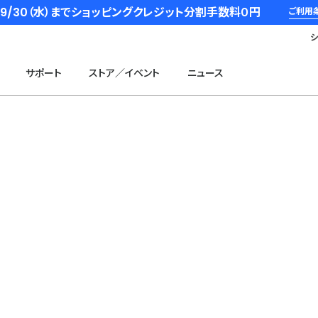
6/9/30（水）までショッピングクレジット分割手数料０円
ご利用
サポート
ストア／イベント
ニュース