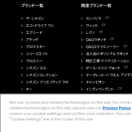
ブランド一覧
関連ブランド一覧
ザ・シチズン
カンパノラ
エコ・ドライブ ワン
ウィッカ
エクシード
レグノ
アテッサ
Q&Qウオッチ
プロマスター
Q&Qスマイルソーラー
シリーズエイト
法人向けオリジナルウオッチ
クロスシー
時計工房 マイクリエーション
シチズン エル
ポール・スミス ウォッチ
シチズンコレクション
マーガレット・ハウエル アイデ
シチズン クリエイティブ ラボ
チャンピオン
キー
インディペンデント
FTS（カスタマイズ腕時計）
We use cookies and related technologies on this site. For mor
related technologies on this site, please see our
Privacy Policy
review your cookie settings and confirm your selection. You ca
"Cookie Settings" link in the footer of this site.