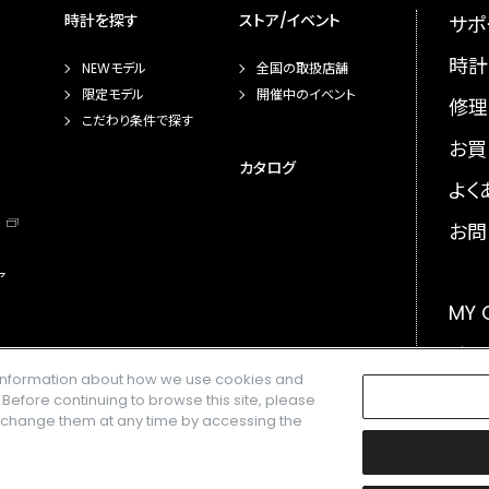
時計を探す
ストア/イベント
サポ
時計
NEWモデル
全国の取扱店舗
限定モデル
開催中のイベント
修理
こだわり条件で探す
お買
カタログ
よく
お問
ア
MY
メー
e information about how we use cookies and
GLO
. Before continuing to browse this site, please
n change them at any time by accessing the