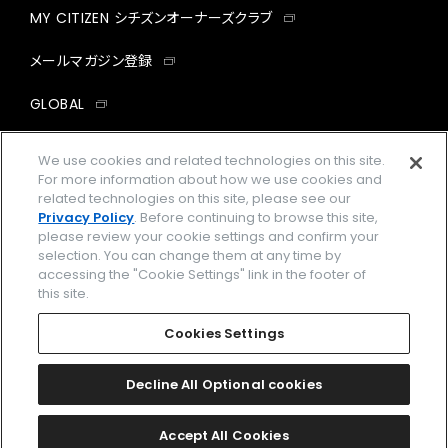
MY CITIZEN シチズンオーナーズクラブ
メールマガジン登録
GLOBAL
facebook
instagram
twitter
yout
We use cookies and related technologies on this site.
For more information about how we use cookies and
related technologies on this site, please see our
Privacy Policy
. Before continuing to browse this site,
please review your cookie settings and confirm your
企業情報
ご利用規約
selection. You can change them at any time by
accessing the "Cookie Settings" link in the footer of
プライバシーポリシー
Cookies Settings
this site.
特定商取引法に基づく表示
Cookies Settings
Amazon PayはAmazon.com, Inc.またはその関連会社の商標です。
楽天ペイは楽天株式会社の登録商標です。
Decline All Optional cookies
©
2026 CITIZEN WATCH CO., LTD.
Accept All Cookies