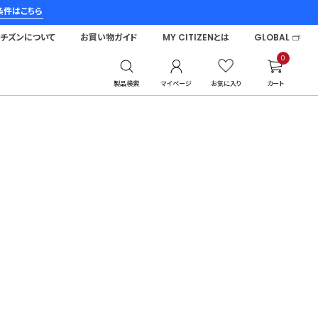
条件はこちら
シチズンについて
お買い物ガイド
MY CITIZENとは
GLOBAL
0
製品検索
マイページ
お気に入り
カート