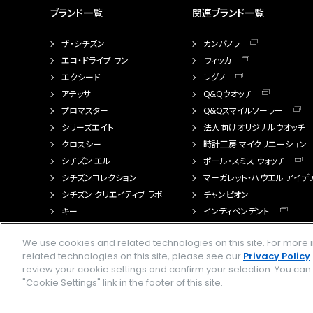
ブランド一覧
関連ブランド一覧
ザ・シチズン
カンパノラ
エコ・ドライブ ワン
ウィッカ
エクシード
レグノ
アテッサ
Q&Qウオッチ
プロマスター
Q&Qスマイルソーラー
シリーズエイト
法人向けオリジナルウオッチ
クロスシー
時計工房 マイクリエーション
シチズン エル
ポール・スミス ウォッチ
シチズンコレクション
マーガレット・ハウエル アイデ
シチズン クリエイティブ ラボ
チャンピオン
キー
インディペンデント
FTS（カスタマイズ腕時計）
We use cookies and related technologies on this site. For mor
related technologies on this site, please see our
Privacy Policy
review your cookie settings and confirm your selection. You ca
"Cookie Settings" link in the footer of this site.