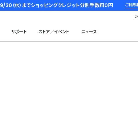
6/9/30（水）までショッピングクレジット分割手数料０円
ご利用
サポート
ストア／イベント
ニュース