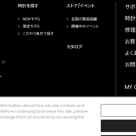
時計を探す
ストア/イベント
サポ
時計
NEWモデル
全国の取扱店舗
限定モデル
開催中のイベント
修理
こだわり条件で探す
お買
カタログ
よく
お問
ア
MY
メー
e information about how we use cookies and
GLO
. Before continuing to browse this site, please
n change them at any time by accessing the