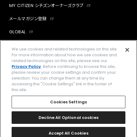
MY CITIZEN シチズンオーナーズクラブ
メールマガジン登録
GLOBAL
facebook
instagram
twitter
yout
We use cookies and related technologies on this site.
For more information about how we use cookies and
related technologies on this site, please see our
Privacy Policy
. Before continuing to browse this site,
please review your cookie settings and confirm your
企業情報
ご利用規約
selection. You can change them at any time by
accessing the "Cookie Settings" link in the footer of
プライバシーポリシー
Cookies Settings
this site.
特定商取引法に基づく表示
Cookies Settings
Amazon PayはAmazon.com, Inc.またはその関連会社の商標です。
楽天ペイは楽天株式会社の登録商標です。
Decline All Optional cookies
©
2026 CITIZEN WATCH CO., LTD.
Accept All Cookies