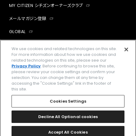
MY CITIZEN シチズンオーナーズクラブ
メールマガジン登録
GLOBAL
facebook
instagram
twitter
yout
We use cookies and related technologies on this site.
For more information about how we use cookies and
related technologies on this site, please see our
Privacy Policy
. Before continuing to browse this site,
please review your cookie settings and confirm your
企業情報
ご利用規約
selection. You can change them at any time by
accessing the "Cookie Settings" link in the footer of
プライバシーポリシー
Cookies Settings
this site.
特定商取引法に基づく表示
Cookies Settings
Amazon PayはAmazon.com, Inc.またはその関連会社の商標です。
楽天ペイは楽天株式会社の登録商標です。
Decline All Optional cookies
©
2026 CITIZEN WATCH CO., LTD.
Accept All Cookies