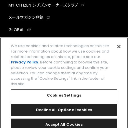
MY CITIZEN シチズンオーナーズクラブ
メールマガジン登録
GLOBAL
facebook
instagram
twitter
yout
We use cookies and related technologies on this site.
For more information about how we use cookies and
related technologies on this site, please see our
Privacy Policy
. Before continuing to browse this site,
please review your cookie settings and confirm your
企業情報
ご利用規約
selection. You can change them at any time by
accessing the "Cookie Settings" link in the footer of
プライバシーポリシー
Cookies Settings
this site.
特定商取引法に基づく表示
Cookies Settings
Amazon PayはAmazon.com, Inc.またはその関連会社の商標です。
楽天ペイは楽天株式会社の登録商標です。
Decline All Optional cookies
©
2026 CITIZEN WATCH CO., LTD.
Accept All Cookies