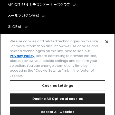
MY CITIZEN シチズンオーナーズクラブ
メールマガジン登録
GLOBAL
facebook
instagram
twitter
yout
We use cookies and related technologies on this site.
For more information about how we use cookies and
related technologies on this site, please see our
Privacy Policy
. Before continuing to browse this site,
please review your cookie settings and confirm your
企業情報
ご利用規約
selection. You can change them at any time by
accessing the "Cookie Settings" link in the footer of
プライバシーポリシー
Cookies Settings
this site.
特定商取引法に基づく表示
Cookies Settings
Amazon PayはAmazon.com, Inc.またはその関連会社の商標です。
楽天ペイは楽天株式会社の登録商標です。
Decline All Optional cookies
©
2026 CITIZEN WATCH CO., LTD.
Accept All Cookies