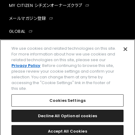
MY CITIZEN シチズンオーナーズクラブ
メールマガジン登録
GLOBAL
facebook
instagram
twitter
yout
We use cookies and related technologies on this site.
For more information about how we use cookies and
related technologies on this site, please see our
Privacy Policy
. Before continuing to browse this site,
please review your cookie settings and confirm your
企業情報
ご利用規約
selection. You can change them at any time by
accessing the "Cookie Settings" link in the footer of
プライバシーポリシー
Cookies Settings
this site.
特定商取引法に基づく表示
Cookies Settings
Amazon PayはAmazon.com, Inc.またはその関連会社の商標です。
楽天ペイは楽天株式会社の登録商標です。
Decline All Optional cookies
©
2026 CITIZEN WATCH CO., LTD.
Accept All Cookies