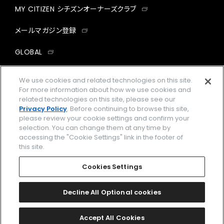
MY CITIZEN シチズンオーナーズクラブ
メールマガジン登録
GLOBAL
facebook
instagram
twitter
yout
We use cookies and related technologies on this site.
For more information about how we use cookies and
related technologies on this site, please see our
Privacy Policy
. Before continuing to browse this site,
please review your cookie settings and confirm your
企業情報
ご利用規約
selection. You can change them at any time by
accessing the "Cookie Settings" link in the footer of
プライバシーポリシー
Cookies Settings
this site.
特定商取引法に基づく表示
Cookies Settings
Amazon PayはAmazon.com, Inc.またはその関連会社の商標です。
楽天ペイは楽天株式会社の登録商標です。
Decline All Optional cookies
©
2026 CITIZEN WATCH CO., LTD.
Accept All Cookies