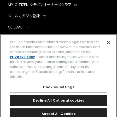
MY CITIZEN シチズンオーナーズクラブ
メールマガジン登録
GLOBAL
facebook
instagram
twitter
yout
We use cookies and related technologies on this site.
For more information about how we use cookies and
related technologies on this site, please see our
Privacy Policy
. Before continuing to browse this site,
please review your cookie settings and confirm your
企業情報
ご利用規約
selection. You can change them at any time by
accessing the "Cookie Settings" link in the footer of
プライバシーポリシー
Cookies Settings
this site.
特定商取引法に基づく表示
Cookies Settings
Amazon PayはAmazon.com, Inc.またはその関連会社の商標です。
楽天ペイは楽天株式会社の登録商標です。
Decline All Optional cookies
©
2026 CITIZEN WATCH CO., LTD.
Accept All Cookies