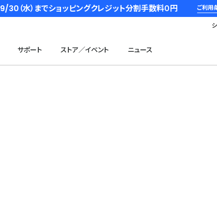
6/9/30（水）までショッピングクレジット分割手数料０円
ご利用
サポート
ストア／イベント
ニュース