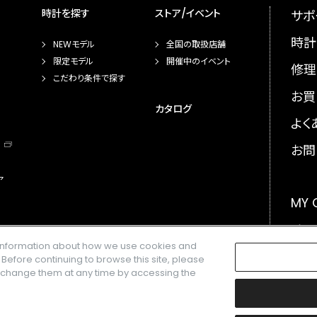
時計を探す
ストア/イベント
サポ
時計
NEWモデル
全国の取扱店舗
限定モデル
開催中のイベント
修理
こだわり条件で探す
お買
カタログ
よく
お問
ア
MY
メー
e information about how we use cookies and
GLO
. Before continuing to browse this site, please
n change them at any time by accessing the