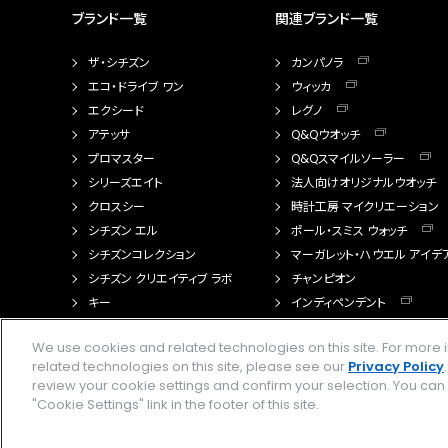
ブランド一覧
関連ブランド一覧
ザ・シチズン
カンパノラ
エコ・ドライブ ワン
ウィッカ
エクシード
レグノ
アテッサ
Q&Qウオッチ
プロマスター
Q&Qスマイルソーラー
シリーズエイト
法人向けオリジナルウオッチ
クロスシー
時計工房 マイクリエーション
シチズン エル
ポール・スミス ウォッチ
シチズンコレクション
マーガレット・ハウエル アイデ
シチズン クリエイティブ ラボ
チャンピオン
キー
インディペンデント
FTS（カスタマイズ腕時計）
We use cookies and related technologies on this site. For mor
related technologies on this site, please see our
Privacy Policy
review your cookie settings and confirm your selection. You ca
"Cookie Settings" link in the footer of this site.