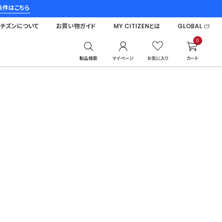
条件はこちら
シチズンについて
お買い物ガイド
MY CITIZENとは
GLOBAL
0
製品検索
マイページ
お気に入り
カート