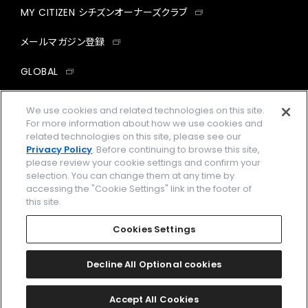
MY CITIZEN シチズンオーナーズクラブ
メールマガジン登録
GLOBAL
facebook
instagram
twitter
yout
We use cookies and related technologies on this site.
For more information about how we use cookies and
related technologies on this site, please see our
Privacy Policy
. Before continuing to browse this site,
please review your cookie settings and confirm your
企業情報
ご利用規約
selection. You can change them at any time by
accessing the "Cookie Settings" link in the footer of
プライバシーポリシー
Cookies Settings
this site.
特定商取引法に基づく表示
Cookies Settings
Amazon PayはAmazon.com, Inc.またはその関連会社の商標です。
楽天ペイは楽天株式会社の登録商標です。
Decline All Optional cookies
©
2026 CITIZEN WATCH CO., LTD.
Accept All Cookies