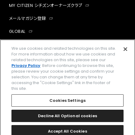
MY CITIZEN シチズンオーナーズクラブ
メールマガジン登録
GLOBAL
facebook
instagram
twitter
yout
We use cookies and related technologies on this site.
For more information about how we use cookies and
related technologies on this site, please see our
Privacy Policy
. Before continuing to browse this site,
please review your cookie settings and confirm your
企業情報
ご利用規約
selection. You can change them at any time by
accessing the "Cookie Settings" link in the footer of
プライバシーポリシー
Cookies Settings
this site.
特定商取引法に基づく表示
Cookies Settings
Amazon PayはAmazon.com, Inc.またはその関連会社の商標です。
楽天ペイは楽天株式会社の登録商標です。
Decline All Optional cookies
©
2026 CITIZEN WATCH CO., LTD.
Accept All Cookies