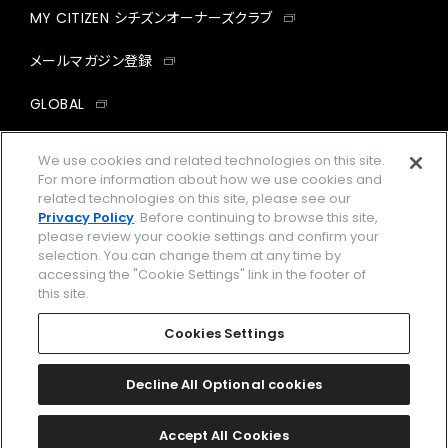
MY CITIZEN シチズンオーナーズクラブ
メールマガジン登録
GLOBAL
facebook
instagram
twitter
yout
We use cookies and related technologies on this site.
For more information about how we use cookies and
related technologies on this site, please see our
Privacy Policy
. Before continuing to browse this site,
please review your cookie settings and confirm your
企業情報
ご利用規約
selection. You can change them at any time by
accessing the "Cookie Settings" link in the footer of
プライバシーポリシー
Cookies Settings
this site.
特定商取引法に基づく表示
Cookies Settings
Amazon PayはAmazon.com, Inc.またはその関連会社の商標です。
楽天ペイは楽天株式会社の登録商標です。
Decline All Optional cookies
©
2026 CITIZEN WATCH CO., LTD.
Accept All Cookies