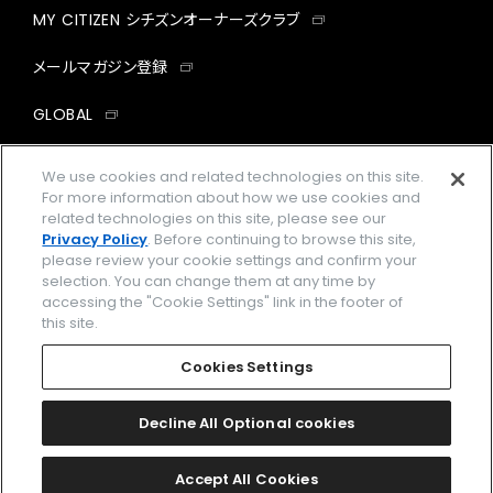
MY CITIZEN シチズンオーナーズクラブ
メールマガジン登録
GLOBAL
facebook
instagram
twitter
yout
We use cookies and related technologies on this site.
For more information about how we use cookies and
related technologies on this site, please see our
Privacy Policy
. Before continuing to browse this site,
please review your cookie settings and confirm your
企業情報
ご利用規約
selection. You can change them at any time by
accessing the "Cookie Settings" link in the footer of
プライバシーポリシー
Cookies Settings
this site.
特定商取引法に基づく表示
Cookies Settings
Amazon PayはAmazon.com, Inc.またはその関連会社の商標です。
楽天ペイは楽天株式会社の登録商標です。
Decline All Optional cookies
©
2026 CITIZEN WATCH CO., LTD.
Accept All Cookies