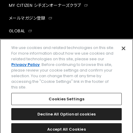
MY CITIZEN シチズンオーナーズクラブ
メールマガジン登録
GLOBAL
facebook
instagram
twitter
yout
We use cookies and related technologies on this site.
For more information about how we use cookies and
related technologies on this site, please see our
Privacy Policy
. Before continuing to browse this site,
please review your cookie settings and confirm your
企業情報
ご利用規約
selection. You can change them at any time by
accessing the "Cookie Settings" link in the footer of
プライバシーポリシー
Cookies Settings
this site.
特定商取引法に基づく表示
Cookies Settings
Amazon PayはAmazon.com, Inc.またはその関連会社の商標です。
楽天ペイは楽天株式会社の登録商標です。
Decline All Optional cookies
©
2026 CITIZEN WATCH CO., LTD.
Accept All Cookies