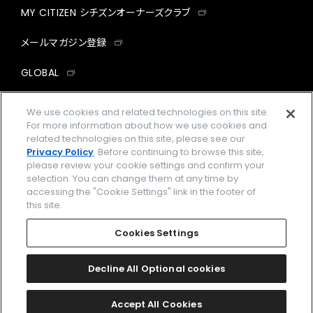
MY CITIZEN シチズンオーナーズクラブ
メールマガジン登録
GLOBAL
facebook
instagram
twitter
yout
We use cookies and related technologies on this site.
For more information about how we use cookies and
related technologies on this site, please see our
Privacy Policy
. Before continuing to browse this site,
please review your cookie settings and confirm your
企業情報
ご利用規約
selection. You can change them at any time by
accessing the "Cookie Settings" link in the footer of
プライバシーポリシー
Cookies Settings
this site.
特定商取引法に基づく表示
Cookies Settings
Amazon PayはAmazon.com, Inc.またはその関連会社の商標です。
楽天ペイは楽天株式会社の登録商標です。
Decline All Optional cookies
©
2026 CITIZEN WATCH CO., LTD.
Accept All Cookies