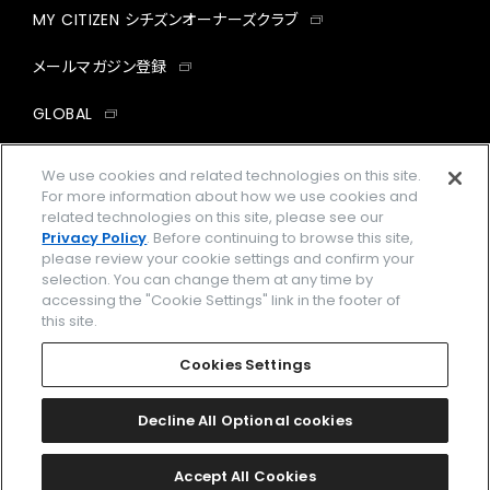
MY CITIZEN シチズンオーナーズクラブ
メールマガジン登録
GLOBAL
facebook
instagram
twitter
yout
We use cookies and related technologies on this site.
For more information about how we use cookies and
related technologies on this site, please see our
Privacy Policy
. Before continuing to browse this site,
please review your cookie settings and confirm your
企業情報
ご利用規約
selection. You can change them at any time by
accessing the "Cookie Settings" link in the footer of
プライバシーポリシー
Cookies Settings
this site.
特定商取引法に基づく表示
Cookies Settings
Amazon PayはAmazon.com, Inc.またはその関連会社の商標です。
楽天ペイは楽天株式会社の登録商標です。
Decline All Optional cookies
©
2026 CITIZEN WATCH CO., LTD.
Accept All Cookies