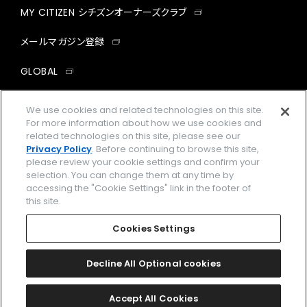
MY CITIZEN シチズンオーナーズクラブ
メールマガジン登録
GLOBAL
facebook
instagram
twitter
yout
We use cookies and related technologies on this site.
For more information about how we use cookies and
related technologies on this site, please see our
Privacy Policy
. Before continuing to browse this site,
please review your cookie settings and confirm your
企業情報
ご利用規約
selection. You can change them at any time by
accessing the "Cookie Settings" link in the footer of
プライバシーポリシー
Cookies Settings
this site.
特定商取引法に基づく表示
Cookies Settings
Amazon PayはAmazon.com, Inc.またはその関連会社の商標です。
楽天ペイは楽天株式会社の登録商標です。
Decline All Optional cookies
©
2026 CITIZEN WATCH CO., LTD.
Accept All Cookies