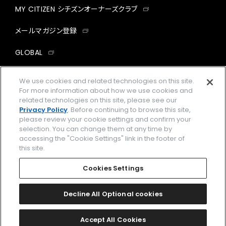
MY CITIZEN シチズンオーナーズクラブ
メールマガジン登録
GLOBAL
facebook
instagram
twitter
yout
We use cookies and related technologies on this site.
For more information about how we use cookies and
related technologies on this site, please see our
Privacy Policy
. Before continuing to browse this site,
please review your cookie settings and confirm your
企業情報
ご利用規約
selection. You can change them at any time by
accessing the "Cookie Settings" link in the footer of
プライバシーポリシー
Cookies Settings
this site.
特定商取引法に基づく表示
Cookies Settings
Amazon PayはAmazon.com, Inc.またはその関連会社の商標です。
楽天ペイは楽天株式会社の登録商標です。
Decline All Optional cookies
©
2026 CITIZEN WATCH CO., LTD.
Accept All Cookies