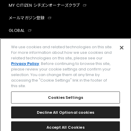
MY CITIZEN シチズンオーナーズクラブ
メールマガジン登録
GLOBAL
facebook
instagram
twitter
yout
We use cookies and related technologies on this site.
For more information about how we use cookies and
related technologies on this site, please see our
Privacy Policy
. Before continuing to browse this site,
please review your cookie settings and confirm your
企業情報
ご利用規約
selection. You can change them at any time by
accessing the "Cookie Settings" link in the footer of
プライバシーポリシー
Cookies Settings
this site.
特定商取引法に基づく表示
Cookies Settings
Amazon PayはAmazon.com, Inc.またはその関連会社の商標です。
楽天ペイは楽天株式会社の登録商標です。
Decline All Optional cookies
©
2026 CITIZEN WATCH CO., LTD.
Accept All Cookies