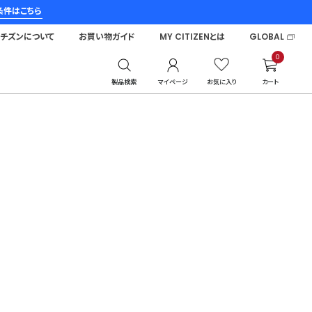
条件はこちら
シチズンについて
お買い物ガイド
MY CITIZENとは
GLOBAL
0
製品検索
マイページ
お気に入り
カート