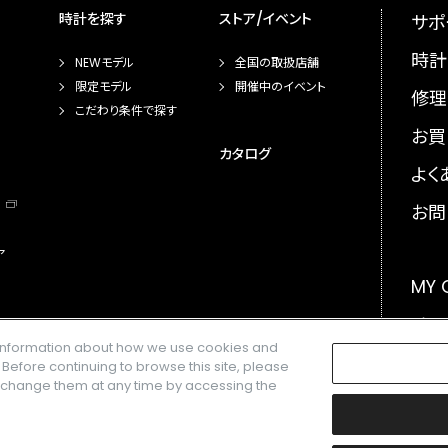
時計を探す
ストア/イベント
サポ
時計
NEWモデル
全国の取扱店舗
限定モデル
開催中のイベント
修理
こだわり条件で探す
お買
カタログ
よく
お問
ア
MY
メー
e information about how we use cookies and
GLO
. Before continuing to browse this site, please
n change them at any time by accessing the