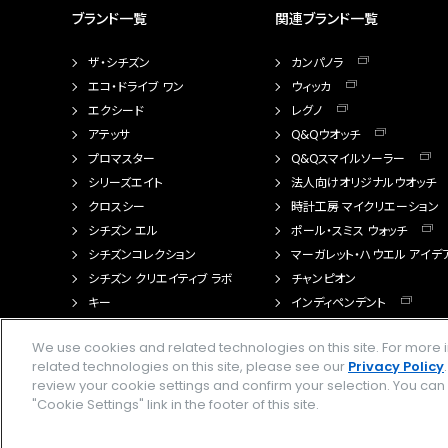
ブランド一覧
関連ブランド一覧
ザ・シチズン
カンパノラ
エコ・ドライブ ワン
ウィッカ
エクシード
レグノ
アテッサ
Q&Qウオッチ
プロマスター
Q&Qスマイルソーラー
シリーズエイト
法人向けオリジナルウオッチ
クロスシー
時計工房 マイクリエーション
シチズン エル
ポール・スミス ウォッチ
シチズンコレクション
マーガレット・ハウエル アイデ
シチズン クリエイティブ ラボ
チャンピオン
キー
インディペンデント
FTS（カスタマイズ腕時計）
We use cookies and related technologies on this site. For mor
related technologies on this site, please see our
Privacy Policy
review your cookie settings and confirm your selection. You ca
"Cookie Settings" link in the footer of this site.