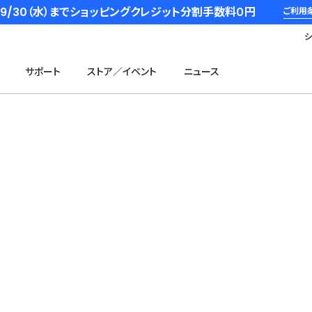
6/9/30（水）までショッピングクレジット分割手数料０円
ご利用
サポート
ストア／イベント
ニュース