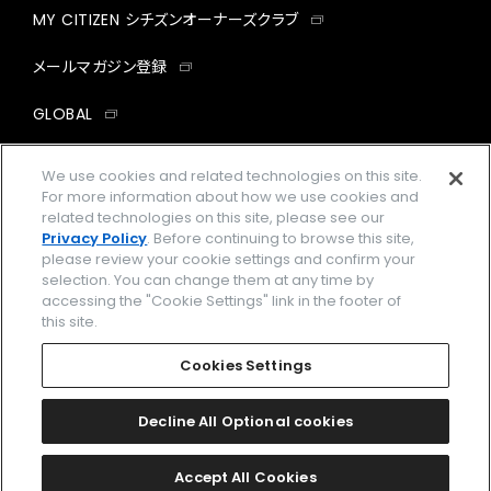
MY CITIZEN シチズンオーナーズクラブ
メールマガジン登録
GLOBAL
facebook
instagram
twitter
yout
We use cookies and related technologies on this site.
For more information about how we use cookies and
related technologies on this site, please see our
Privacy Policy
. Before continuing to browse this site,
please review your cookie settings and confirm your
企業情報
ご利用規約
selection. You can change them at any time by
accessing the "Cookie Settings" link in the footer of
プライバシーポリシー
Cookies Settings
this site.
特定商取引法に基づく表示
Cookies Settings
Amazon PayはAmazon.com, Inc.またはその関連会社の商標です。
楽天ペイは楽天株式会社の登録商標です。
Decline All Optional cookies
©
2026 CITIZEN WATCH CO., LTD.
Accept All Cookies