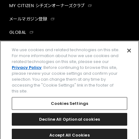
MY CITIZEN シチズンオーナーズクラブ
メールマガジン登録
GLOBAL
facebook
instagram
twitter
yout
We use cookies and related technologies on this site.
For more information about how we use cookies and
related technologies on this site, please see our
Privacy Policy
. Before continuing to browse this site,
please review your cookie settings and confirm your
企業情報
ご利用規約
selection. You can change them at any time by
accessing the "Cookie Settings" link in the footer of
プライバシーポリシー
Cookies Settings
this site.
特定商取引法に基づく表示
Cookies Settings
Amazon PayはAmazon.com, Inc.またはその関連会社の商標です。
楽天ペイは楽天株式会社の登録商標です。
Decline All Optional cookies
©
2026 CITIZEN WATCH CO., LTD.
Accept All Cookies