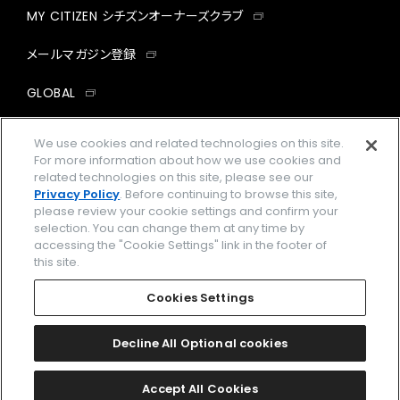
MY CITIZEN シチズンオーナーズクラブ
メールマガジン登録
GLOBAL
facebook
instagram
twitter
yout
We use cookies and related technologies on this site.
For more information about how we use cookies and
related technologies on this site, please see our
Privacy Policy
. Before continuing to browse this site,
please review your cookie settings and confirm your
企業情報
ご利用規約
selection. You can change them at any time by
accessing the "Cookie Settings" link in the footer of
プライバシーポリシー
Cookies Settings
this site.
特定商取引法に基づく表示
Cookies Settings
Amazon PayはAmazon.com, Inc.またはその関連会社の商標です。
楽天ペイは楽天株式会社の登録商標です。
Decline All Optional cookies
©
2026 CITIZEN WATCH CO., LTD.
Accept All Cookies