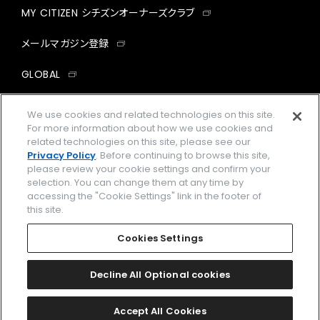
MY CITIZEN シチズンオーナーズクラブ
メールマガジン登録
GLOBAL
facebook
instagram
twitter
yout
We use cookies and related technologies on this site.
For more information about how we use cookies and
related technologies on this site, please see our
Privacy Policy
. Before continuing to browse this site,
please review your cookie settings and confirm your
企業情報
ご利用規約
selection. You can change them at any time by
accessing the "Cookie Settings" link in the footer of
プライバシーポリシー
Cookies Settings
this site.
特定商取引法に基づく表示
Cookies Settings
Amazon PayはAmazon.com, Inc.またはその関連会社の商標です。
楽天ペイは楽天株式会社の登録商標です。
Decline All Optional cookies
©
2026 CITIZEN WATCH CO., LTD.
Accept All Cookies