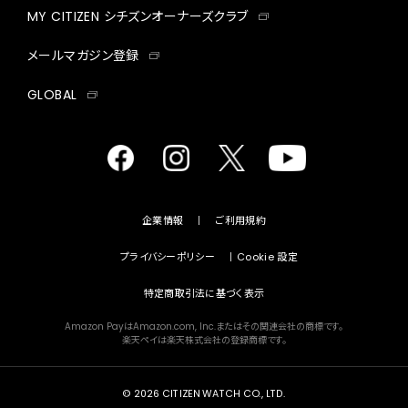
MY CITIZEN シチズンオーナーズクラブ
メールマガジン登録
GLOBAL
facebook
instagram
twitter
yout
企業情報
ご利用規約
プライバシーポリシー
Cookie 設定
特定商取引法に基づく表示
Amazon PayはAmazon.com, Inc.またはその関連会社の商標です。
楽天ペイは楽天株式会社の登録商標です。
©
2026 CITIZEN WATCH CO., LTD.