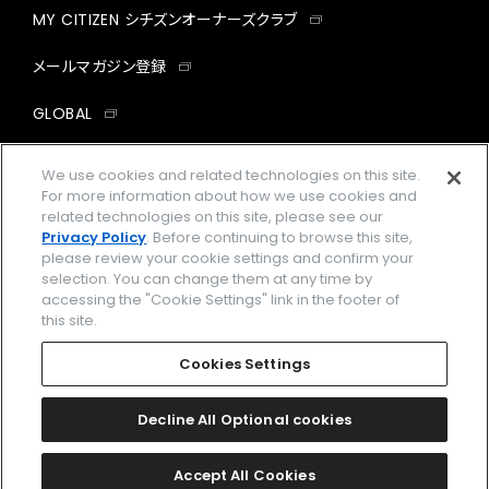
MY CITIZEN シチズンオーナーズクラブ
メールマガジン登録
GLOBAL
facebook
instagram
twitter
yout
We use cookies and related technologies on this site.
For more information about how we use cookies and
related technologies on this site, please see our
Privacy Policy
. Before continuing to browse this site,
please review your cookie settings and confirm your
企業情報
ご利用規約
selection. You can change them at any time by
accessing the "Cookie Settings" link in the footer of
プライバシーポリシー
Cookies Settings
this site.
特定商取引法に基づく表示
Cookies Settings
Amazon PayはAmazon.com, Inc.またはその関連会社の商標です。
楽天ペイは楽天株式会社の登録商標です。
Decline All Optional cookies
©
2026 CITIZEN WATCH CO., LTD.
Accept All Cookies