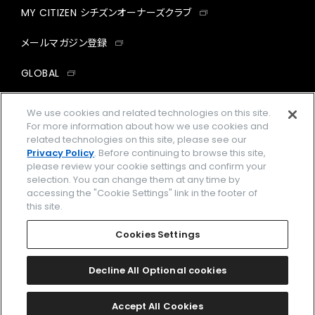
MY CITIZEN シチズンオーナーズクラブ
メールマガジン登録
GLOBAL
facebook
instagram
twitter
yout
We use cookies and related technologies on this site.
For more information about how we use cookies and
related technologies on this site, please see our
Privacy Policy
. Before continuing to browse this site,
please review your cookie settings and confirm your
企業情報
ご利用規約
selection. You can change them at any time by
accessing the "Cookie Settings" link in the footer of
プライバシーポリシー
Cookies Settings
this site.
特定商取引法に基づく表示
Cookies Settings
Amazon PayはAmazon.com, Inc.またはその関連会社の商標です。
楽天ペイは楽天株式会社の登録商標です。
Decline All Optional cookies
©
2026 CITIZEN WATCH CO., LTD.
Accept All Cookies