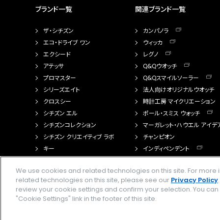
ブランド一覧
関連ブランド一覧
ザ・シチズン
カンパノラ
エコ・ドライブ ワン
ウィッカ
エクシード
レグノ
アテッサ
Q&Qウオッチ
プロマスター
Q&Qスマイルソーラー
シリーズエイト
法人向けオリジナルウオッチ
クロスシー
時計工房 マイクリエーション
シチズン エル
ポール・スミス ウォッチ
シチズンコレクション
マーガレット・ハウエル アイデ
シチズン クリエイティブ ラボ
チャンピオン
キー
インディペンデント
FTS（カスタマイズ腕時計）
We use cookies and related technologies on this site. For mor
related technologies on this site, please see our
Privacy Policy
review your cookie settings and confirm your selection. You ca
"Cookie Settings" link in the footer of this site.