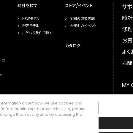
時計を探す
ストア/イベント
サポ
時計
NEWモデル
全国の取扱店舗
限定モデル
開催中のイベント
修理
こだわり条件で探す
お買
カタログ
よく
お問
ア
MY
メー
e information about how we use cookies and
GLO
. Before continuing to browse this site, please
n change them at any time by accessing the