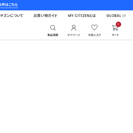
条件はこちら
シチズンについて
お買い物ガイド
MY CITIZENとは
GLOBAL
0
製品検索
マイページ
お気に入り
カート