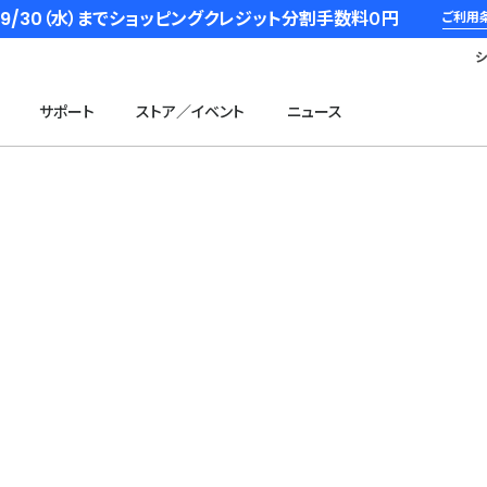
6/9/30（水）までショッピングクレジット分割手数料０円
ご利用
サポート
ストア／イベント
ニュース