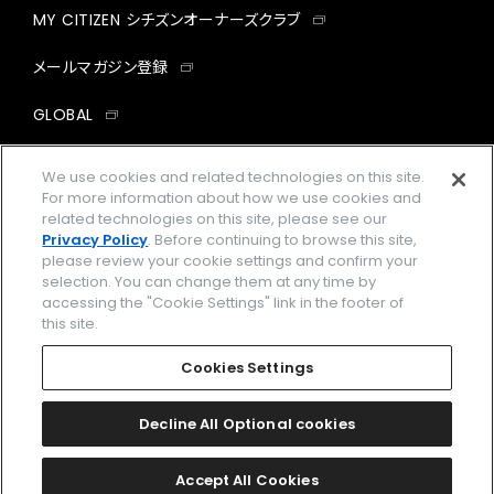
MY CITIZEN シチズンオーナーズクラブ
メールマガジン登録
GLOBAL
facebook
instagram
twitter
yout
We use cookies and related technologies on this site.
For more information about how we use cookies and
related technologies on this site, please see our
Privacy Policy
. Before continuing to browse this site,
please review your cookie settings and confirm your
企業情報
ご利用規約
selection. You can change them at any time by
accessing the "Cookie Settings" link in the footer of
プライバシーポリシー
Cookies Settings
this site.
特定商取引法に基づく表示
Cookies Settings
Amazon PayはAmazon.com, Inc.またはその関連会社の商標です。
楽天ペイは楽天株式会社の登録商標です。
Decline All Optional cookies
©
2026 CITIZEN WATCH CO., LTD.
Accept All Cookies