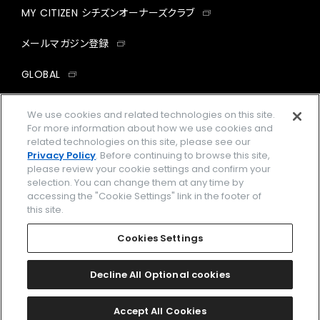
MY CITIZEN シチズンオーナーズクラブ
メールマガジン登録
GLOBAL
facebook
instagram
twitter
yout
We use cookies and related technologies on this site.
For more information about how we use cookies and
related technologies on this site, please see our
Privacy Policy
. Before continuing to browse this site,
please review your cookie settings and confirm your
企業情報
ご利用規約
selection. You can change them at any time by
accessing the "Cookie Settings" link in the footer of
プライバシーポリシー
Cookies Settings
this site.
特定商取引法に基づく表示
Cookies Settings
Amazon PayはAmazon.com, Inc.またはその関連会社の商標です。
楽天ペイは楽天株式会社の登録商標です。
Decline All Optional cookies
©
2026 CITIZEN WATCH CO., LTD.
Accept All Cookies