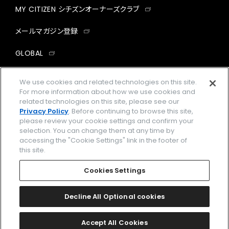
MY CITIZEN シチズンオーナーズクラブ
メールマガジン登録
GLOBAL
facebook
instagram
twitter
yout
We use cookies and related technologies on this site.
For more information about how we use cookies and
related technologies on this site, please see our
Privacy Policy
. Before continuing to browse this site,
please review your cookie settings and confirm your
企業情報
ご利用規約
selection. You can change them at any time by
accessing the "Cookie Settings" link in the footer of
プライバシーポリシー
Cookies Settings
this site.
特定商取引法に基づく表示
Cookies Settings
Amazon PayはAmazon.com, Inc.またはその関連会社の商標です。
楽天ペイは楽天株式会社の登録商標です。
Decline All Optional cookies
©
2026 CITIZEN WATCH CO., LTD.
Accept All Cookies