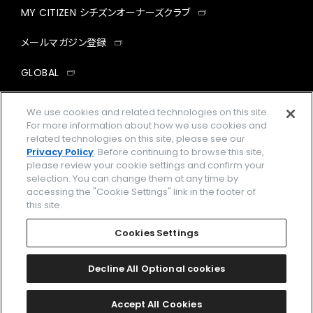
MY CITIZEN シチズンオーナーズクラブ
メールマガジン登録
GLOBAL
facebook
instagram
twitter
yout
We use cookies and related technologies on this site.
For more information about how we use cookies and
related technologies on this site, please see our
Privacy Policy
. Before continuing to browse this site,
please review your cookie settings and confirm your
企業情報
ご利用規約
selection. You can change them at any time by
accessing the "Cookie Settings" link in the footer of
プライバシーポリシー
Cookies Settings
this site.
特定商取引法に基づく表示
Cookies Settings
Amazon PayはAmazon.com, Inc.またはその関連会社の商標です。
楽天ペイは楽天株式会社の登録商標です。
Decline All Optional cookies
©
2026 CITIZEN WATCH CO., LTD.
Accept All Cookies