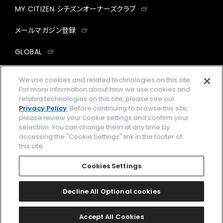
MY CITIZEN シチズンオーナーズクラブ
メールマガジン登録
GLOBAL
facebook
instagram
twitter
yout
We use cookies and related technologies on this site.
For more information about how we use cookies and
related technologies on this site, please see our
Privacy Policy
. Before continuing to browse this site,
please review your cookie settings and confirm your
企業情報
ご利用規約
selection. You can change them at any time by
accessing the "Cookie Settings" link in the footer of
プライバシーポリシー
Cookies Settings
this site.
特定商取引法に基づく表示
Cookies Settings
Amazon PayはAmazon.com, Inc.またはその関連会社の商標です。
楽天ペイは楽天株式会社の登録商標です。
Decline All Optional cookies
©
2026 CITIZEN WATCH CO., LTD.
Accept All Cookies