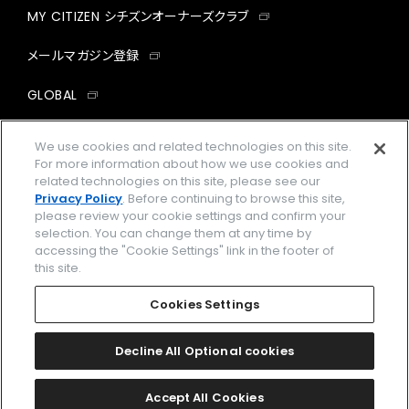
MY CITIZEN シチズンオーナーズクラブ
メールマガジン登録
GLOBAL
facebook
instagram
twitter
yout
We use cookies and related technologies on this site.
For more information about how we use cookies and
related technologies on this site, please see our
Privacy Policy
. Before continuing to browse this site,
please review your cookie settings and confirm your
企業情報
ご利用規約
selection. You can change them at any time by
accessing the "Cookie Settings" link in the footer of
プライバシーポリシー
Cookies Settings
this site.
特定商取引法に基づく表示
Cookies Settings
Amazon PayはAmazon.com, Inc.またはその関連会社の商標です。
楽天ペイは楽天株式会社の登録商標です。
Decline All Optional cookies
©
2026 CITIZEN WATCH CO., LTD.
Accept All Cookies