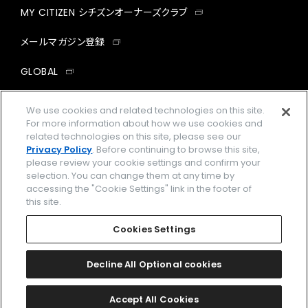
MY CITIZEN シチズンオーナーズクラブ
メールマガジン登録
GLOBAL
facebook
instagram
twitter
yout
We use cookies and related technologies on this site.
For more information about how we use cookies and
related technologies on this site, please see our
Privacy Policy
. Before continuing to browse this site,
please review your cookie settings and confirm your
企業情報
ご利用規約
selection. You can change them at any time by
accessing the "Cookie Settings" link in the footer of
プライバシーポリシー
Cookies Settings
this site.
特定商取引法に基づく表示
Cookies Settings
Amazon PayはAmazon.com, Inc.またはその関連会社の商標です。
楽天ペイは楽天株式会社の登録商標です。
Decline All Optional cookies
©
2026 CITIZEN WATCH CO., LTD.
Accept All Cookies