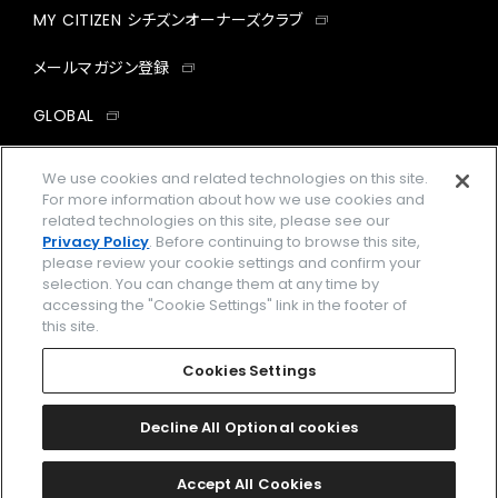
MY CITIZEN シチズンオーナーズクラブ
メールマガジン登録
GLOBAL
facebook
instagram
twitter
yout
We use cookies and related technologies on this site.
For more information about how we use cookies and
related technologies on this site, please see our
Privacy Policy
. Before continuing to browse this site,
please review your cookie settings and confirm your
企業情報
ご利用規約
selection. You can change them at any time by
accessing the "Cookie Settings" link in the footer of
プライバシーポリシー
Cookies Settings
this site.
特定商取引法に基づく表示
Cookies Settings
Amazon PayはAmazon.com, Inc.またはその関連会社の商標です。
楽天ペイは楽天株式会社の登録商標です。
Decline All Optional cookies
©
2026 CITIZEN WATCH CO., LTD.
Accept All Cookies