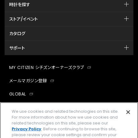
時計を探す
ストア/イベント
カタログ
サポート
MY CITIZEN シチズンオーナーズクラブ
メールマガジン登録
GLOBAL
facebook
instagram
twitter
yout
We use cookies and related technologies on this site.
For more information about how we use cookies and
related technologies on this site, please see our
Privacy Policy
. Before continuing to browse this site,
please review your cookie settings and confirm your
企業情報
ご利用規約