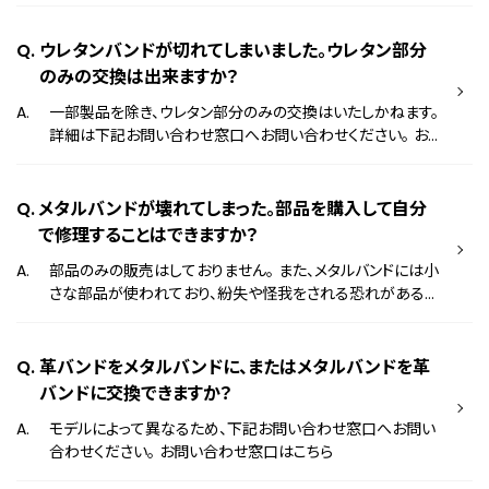
問い合わせ窓口へお問い合わせください。 お問い合わせ窓
口はこちら その他の製品につきましては、革部分とバック
ル部分をセットで交換させていただいております。
ウレタンバンドが切れてしまいました。ウレタン部分
のみの交換は出来ますか？
一部製品を除き、ウレタン部分のみの交換はいたしかねます。
詳細は下記お問い合わせ窓口へお問い合わせください。 お
問い合わせ窓口はこちら
メタルバンドが壊れてしまった。部品を購入して自分
で修理することはできますか？
部品のみの販売はしておりません。 また、メタルバンドには小
さな部品が使われており、紛失や怪我をされる恐れがあるた
め、お客様自身での修理はお薦めしておりません。 時計を購
入された時計店、または下記よりお申込みください。 修理の
申し込み方法
革バンドをメタルバンドに、またはメタルバンドを革
バンドに交換できますか？
モデルによって異なるため、下記お問い合わせ窓口へお問い
合わせください。 お問い合わせ窓口はこちら