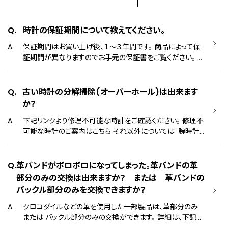
時計の保証期間について教えてください。
保証期間はお買い上げ後、１～３年間です。 商品によって保
証期間が異なりますのでお手元の保証書をご覧ください。 正
常なご使用で、保証期間内に万一、故障や不具合が生じた場
合には、保証書に従い無償で修理/調整させていただきます。
詳しくは以下のページをご確認ください。 保証について
古い時計の分解掃除(オーバーホール)は出来ます
※対象製品をご登録いただくことで、保証期間の延長や電子
か？
保証書の発行などの特典をご利用いただける会員制サービ
下記リンクより修理不可能な時計をご確認ください。 修理不
スをご用意しております。詳しくは以下のページをご確認くだ
可能な時計のご案内はこちら それ以外については「腕時計
さい。 シチズンの会員制サービスについて
の修理に関してのご相談」よりお問い合わせください。 お問い
合わせ窓口はこちら ※分解掃除の内容：機械の分解、洗
浄、調整の他、劣化部品がある場合はその部品を交換しま
革バンドがボロボロになってしまった。革バンドの革
す。 ※交換用の部品がなく、修理できない場合がございます。
部分のみの交換は出来ますか？ または 革バンドの
なお、交換用の部品の保有期間は生産終了後、約7年です。
バックル部分のみを交換できますか？
クロコダイルなどの革を使用した一部製品は、革部分のみ
または バックル部分のみの交換ができます。 詳細は、下記お