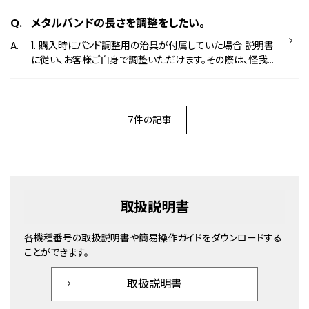
メタルバンドの長さを調整をしたい。
1. 購入時にバンド調整用の治具が付属していた場合 説明書
に従い、お客様ご自身で調整いただけます。その際は、怪我な
どされないよう十分ご注意ください。 バンドの長さ調整につ
いてはこちら お客様ご自身で調整をされたくない場合、お
近くの時計店へご相談いただく、または下記お問い合わせ窓
口へお問い合わせください。 お問い合わせ窓口はこちら
7件の記事
※費用がかかる場合がございます。 2. 購入時にバンド調
整用の治具が付属していない場合 小さな部品の紛失や、怪
我をされる恐れがあるため、お客様ご自身での長さ調整はお
すすめしておりません。 恐れ入りますが、お近くの時計店へご
相談いただく、または下記お問い合わせ窓口へお問い合わせ
取扱説明書
ください。 お問い合わせ窓口はこちら ※費用がかかる場
合がございます。
各機種番号の取扱説明書や簡易操作ガイドをダウンロードする
ことができます。
取扱説明書