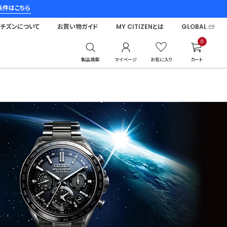
条件はこちら
シチズンについて
お買い物ガイド
MY CITIZENとは
GLOBAL
0
製品検索
マイページ
お気に入り
カート